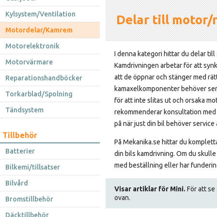
Kylsystem/Ventilation
Delar till motor
Motordelar/Kamrem
Motorelektronik
I denna kategori hittar du delar til
Motorvärmare
Kamdrivningen arbetar för att synk
att de öppnar och stänger med rätt 
Reparationshandböcker
kamaxelkomponenter behöver ser
Torkarblad/Spolning
för att inte slitas ut och orsaka mo
Tändsystem
rekommenderar konsultation med di
på när just din bil behöver servic
Tillbehör
På Mekanika.se hittar du kompletta 
Batterier
din bils kamdrivning. Om du skulle
med beställning eller har funderi
Bilkemi/tillsatser
Bilvård
Visar artiklar för Mini.
För att se 
ovan.
Bromstillbehör
Däcktillbehör