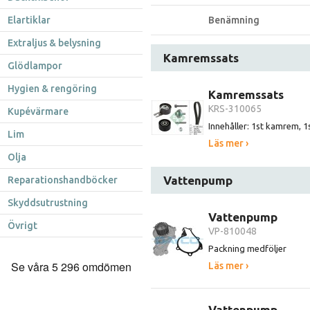
Elartiklar
Benämning
Extraljus & belysning
Kamremssats
Glödlampor
Hygien & rengöring
Kamremssats
KRS-310065
Kupévärmare
Innehåller: 1st kamrem, 1s
Lim
Läs mer ›
Olja
Vattenpump
Reparationshandböcker
Skyddsutrustning
Vattenpump
Övrigt
VP-810048
Packning medföljer
Läs mer ›
Vattenpump