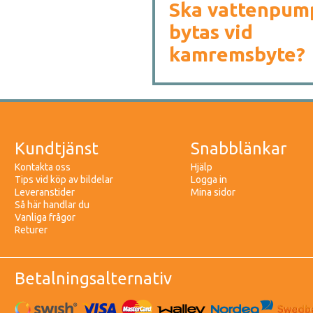
Ska vattenpum
bytas vid
kamremsbyte?
Kundtjänst
Snabblänkar
Kontakta oss
Hjälp
Tips vid köp av bildelar
Logga in
Leveranstider
Mina sidor
Så här handlar du
Vanliga frågor
Returer
Betalningsalternativ