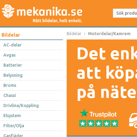
Bildelar
Motordelar/Kamrem
Bildelar
AC-delar
Det enk
Avgas
Batterier
att köp
Belysning
på näte
Broms
Chassi
Drivlina/Koppling
Elsystem
Filter/Olja
Gasfjäder