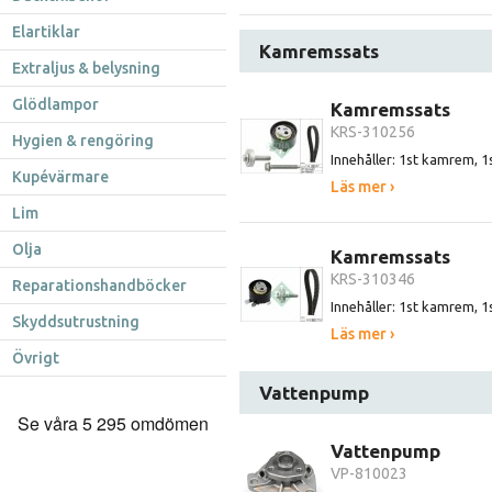
Elartiklar
Kamremssats
Extraljus & belysning
Glödlampor
Kamremssats
KRS-310256
Hygien & rengöring
Innehåller: 1st kamrem, 1
Kupévärmare
Läs mer ›
Lim
Olja
Kamremssats
KRS-310346
Reparationshandböcker
Innehåller: 1st kamrem, 1
Skyddsutrustning
Läs mer ›
Övrigt
Vattenpump
Vattenpump
VP-810023