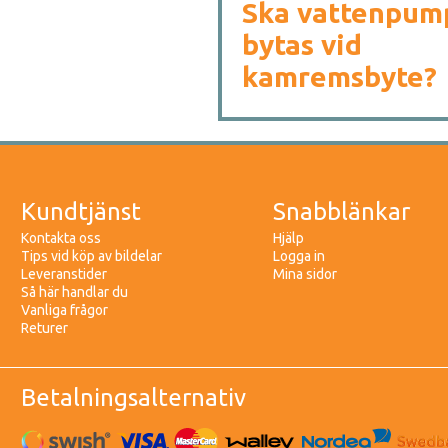
Ska vattenpum
bytas vid
kamremsbyte?
Kundtjänst
Snabblänkar
Kontakta oss
Hjälp
Tips vid köp av bildelar
Logga in
Leveranstider
Mina sidor
Så här handlar du
Vanliga frågor
Returer
Betalningsalternativ