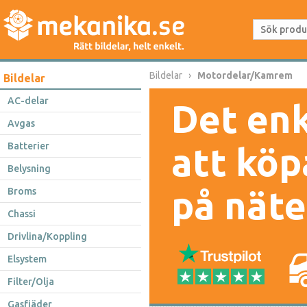
Bildelar
Motordelar/Kamrem
Bildelar
AC-delar
Det enk
Avgas
Batterier
att köp
Belysning
på näte
Broms
Chassi
Drivlina/Koppling
Elsystem
Filter/Olja
Gasfjäder