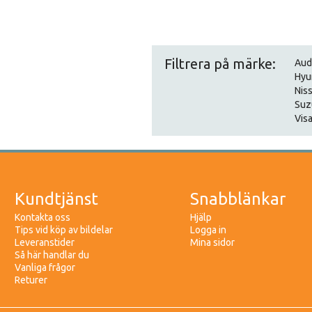
Filtrera på märke:
Aud
Hyu
Nis
Suz
Visa
Kundtjänst
Snabblänkar
Kontakta oss
Hjälp
Tips vid köp av bildelar
Logga in
Leveranstider
Mina sidor
Så här handlar du
Vanliga frågor
Returer