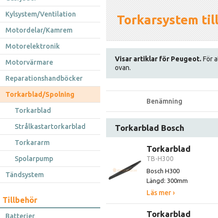
Kylsystem/Ventilation
Torkarsystem til
Motordelar/Kamrem
Motorelektronik
Visar artiklar för Peugeot.
För a
Motorvärmare
ovan.
Reparationshandböcker
Torkarblad/Spolning
Benämning
Torkarblad
Strålkastartorkarblad
Torkarblad Bosch
Torkararm
Torkarblad
Spolarpump
TB-H300
Bosch H300
Tändsystem
Längd: 300mm
Läs mer ›
Tillbehör
Torkarblad
Batterier