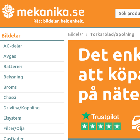
Bildelar
Torkarblad/Spolning
Bildelar
AC-delar
Det enk
Avgas
Batterier
att köp
Belysning
på näte
Broms
Chassi
Drivlina/Koppling
Elsystem
Filter/Olja
Gasfjäder