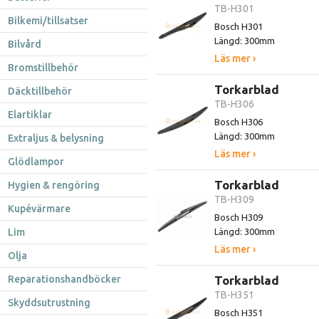
TB-H301
Bilkemi/tillsatser
Bosch H301
Längd: 300mm
Bilvård
Läs mer ›
Bromstillbehör
Torkarblad
Däcktillbehör
TB-H306
Elartiklar
Bosch H306
Längd: 300mm
Extraljus & belysning
Läs mer ›
Glödlampor
Torkarblad
Hygien & rengöring
TB-H309
Kupévärmare
Bosch H309
Lim
Längd: 300mm
Läs mer ›
Olja
Reparationshandböcker
Torkarblad
TB-H351
Skyddsutrustning
Bosch H351