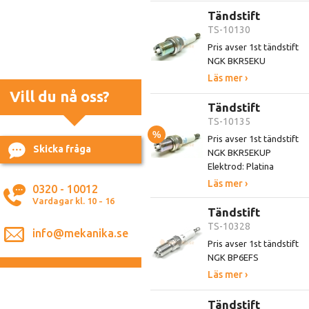
Tändstift
TS-10130
Pris avser 1st tändstift
NGK BKR5EKU
Läs mer ›
Vill du nå oss?
Tändstift
TS-10135
%
Pris avser 1st tändstift
Skicka fråga
NGK BKR5EKUP
Elektrod: Platina
Läs mer ›
0320 - 10012
Vardagar kl. 10 - 16
Tändstift
TS-10328
info@mekanika.se
Pris avser 1st tändstift
NGK BP6EFS
Läs mer ›
Tändstift