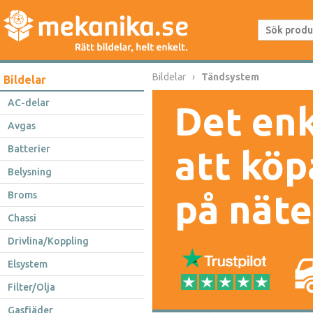
Bildelar
Tändsystem
Bildelar
AC-delar
Det enk
Avgas
Batterier
att köp
Belysning
på näte
Broms
Chassi
Drivlina/Koppling
Elsystem
Filter/Olja
Gasfjäder