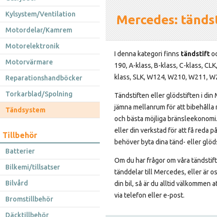
Kylsystem/Ventilation
Mercedes: tändsti
Motordelar/Kamrem
Motorelektronik
I denna kategori finns
tändstift
o
Motorvärmare
190, A-klass, B-klass, C-klass, CLK,
klass, SLK, W124, W210, W211, 
Reparationshandböcker
Torkarblad/Spolning
Tändstiften eller glödstiften i di
jämna mellanrum för att bibehålla
Tändsystem
och bästa möjliga bränsleekonomi.
eller din verkstad för att få reda p
Tillbehör
behöver byta dina tänd- eller glöds
Batterier
Om du har frågor om våra tändstift,
Bilkemi/tillsatser
tänddelar till Mercedes, eller är o
Bilvård
din bil, så är du alltid välkommen 
via telefon eller e-post.
Bromstillbehör
Däcktillbehör