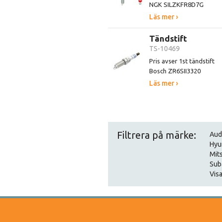
NGK SILZKFR8D7G
Läs mer ›
Tändstift
TS-10469
Pris avser 1st tändstift
Bosch ZR6SII3320
Läs mer ›
Filtrera på märke:
Aud
Hyu
Mit
Sub
Visa