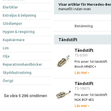
Visar artiklar för Mercedes-Be
Elartiklar
manuellt i rutan ovan.
Extraljus & belysning
Glödlampor
Benämning
Hygien & rengöring
Tändstift
Kupévärmare
Lim
Tändstift
TS-0591
Olja
Pris avser 1st tändstift
Reparationshandböcker
Bosch HR6DC+
Skyddsutrustning
Läs mer ›
Övrigt
Tändstift
TS-10075
Pris avser 1st tändstift
NGK BCP 6ES
Läs mer ›