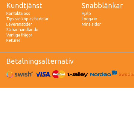
Kundtjänst
Snabblänkar
Kontakta oss
Hjälp
Tips vid köp av bildelar
Logga in
Leveranstider
Mina sidor
Så här handlar du
Vanliga frågor
Returer
Betalningsalternativ