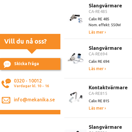
Slangvärmare
CA-RE485
Calix RE 485
Nom. effekt: 550W
Läs mer ›
Vill du nå oss?
Slangvärmare
CA-RE694
Calix RE 694
Skicka fråga
Läs mer ›
0320 - 10012
Vardagar kl. 10 - 16
Kontaktvärmare
CA-RE815
info@mekanika.se
Calix RE 815
Läs mer ›
Slangvärmare