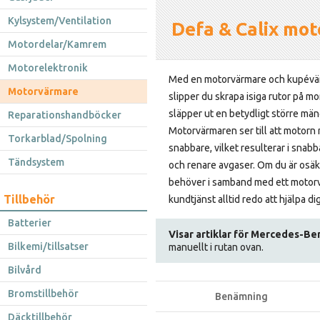
Kylsystem/Ventilation
Defa & Calix mot
Motordelar/Kamrem
Motorelektronik
Med en motorvärmare och kupévär
Motorvärmare
slipper du skrapa isiga rutor på m
släpper ut en betydligt större män
Reparationshandböcker
Motorvärmaren ser till att motorn 
Torkarblad/Spolning
snabbare, vilket resulterar i snab
Tändsystem
och renare avgaser. Om du är osäke
behöver i samband med ett motorv
Tillbehör
kundtjänst alltid redo att hjälpa dig
Batterier
Visar artiklar för Mercedes-Be
Bilkemi/tillsatser
manuellt i rutan ovan.
Bilvård
Bromstillbehör
Benämning
Däcktillbehör