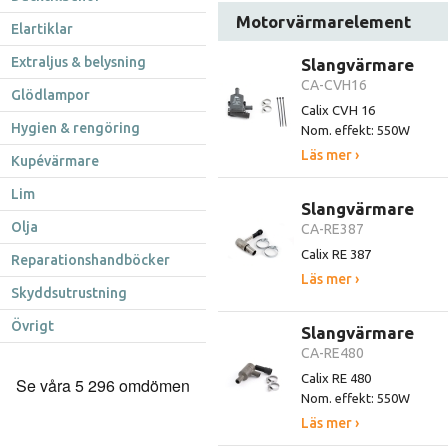
Motorvärmarelement
Elartiklar
Extraljus & belysning
Slangvärmare
CA-CVH16
Glödlampor
Calix CVH 16
Hygien & rengöring
Nom. effekt: 550W
Läs mer ›
Kupévärmare
Lim
Slangvärmare
Olja
CA-RE387
Calix RE 387
Reparationshandböcker
Läs mer ›
Skyddsutrustning
Övrigt
Slangvärmare
CA-RE480
Calix RE 480
Nom. effekt: 550W
Läs mer ›