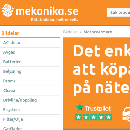
Bildelar
Motorvärmare
Bildelar
AC-delar
Det enk
Avgas
Batterier
att köp
Belysning
på näte
Broms
Chassi
Drivlina/Koppling
Elsystem
Filter/Olja
Gasfjäder