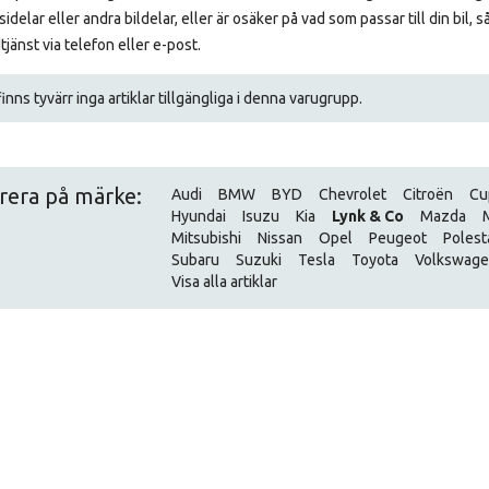
idelar eller andra bildelar, eller är osäker på vad som passar till din bil, 
jänst via telefon eller e-post.
inns tyvärr inga artiklar tillgängliga i denna varugrupp.
trera på märke:
Audi
BMW
BYD
Chevrolet
Citroën
Cu
Hyundai
Isuzu
Kia
Lynk & Co
Mazda
Mitsubishi
Nissan
Opel
Peugeot
Polest
Subaru
Suzuki
Tesla
Toyota
Volkswag
Visa alla artiklar