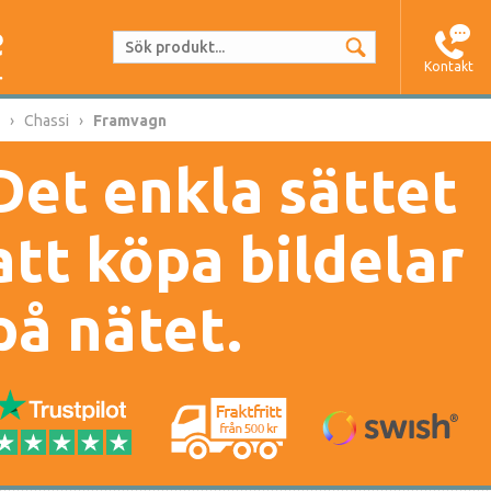
Kontakt
Chassi
Framvagn
Det enkla sättet
att köpa bildelar
på nätet.