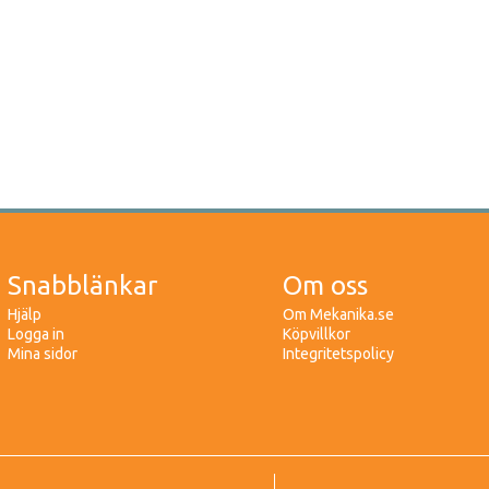
Snabblänkar
Om oss
Hjälp
Om Mekanika.se
Logga in
Köpvillkor
Mina sidor
Integritetspolicy