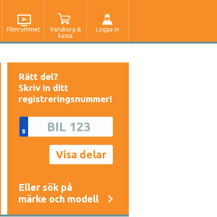
Filmrummet
Varukorg &
Logga in
kassa
Rätt del?
Skriv in ditt
registreringsnummer!
Eller sök på
märke och modell