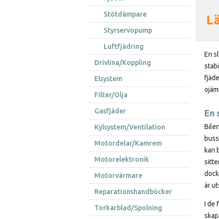
Stötdämpare
Lä
Styrservopump
Luftfjädring
En sl
Drivlina/Koppling
stab
fjäd
Elsystem
ojäm
Filter/Olja
Gasfjäder
En 
Bile
Kylsystem/Ventilation
buss
Motordelar/Kamrem
kan 
Motorelektronik
sitt
dock
Motorvärmare
är ut
Reparationshandböcker
I de 
Torkarblad/Spolning
skapa