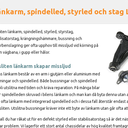
nkarm, spindelled, styrled och stag 
iten länkarm, spindelled, styrled, styrstag,
ilisatorstag, krängningshämmare, bussning och
erbenslagring ger ofta upphov till missljud vid körning på
n vägbana, i gupp eller hålor.
sliten länkarm skapar missljud
ns länkarm består av en arm i gjutjärn eller aluminium med
ningar och spindelled. Både bussningar och spindelled
bli utslitna med tiden och kräva reparation. På många bilar
er spindelleden skruvad i bilens länkarm och man kan då byta denna utan a
 ofta länkarm med integrerad spindelled och i dessa fall återstår endast 
sliten. Utslitna bussningar kräver inte ett byte av länkarm utan går ofta a
fall du har råkat ut för en defekt styrled eller stabilisatorstag så är det n
r problem. Vi lagerför ett stort antal chassidelar av hög kvalitet framtagn