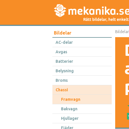
Bildelar
Bildelar
AC-delar
Avgas
Batterier
Belysning
Broms
Chassi
Framvagn
Bakvagn
Hjullager
Fjäder