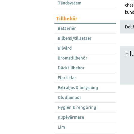
Tändsystem
chass
kundt
Tillbehör
Det f
Batterier
Bilkemi/tillsatser
Bilvård
Fil
Bromstillbehör
Däcktillbehör
Elartiklar
Extraljus & belysning
Glödlampor
Hygien & rengöring
Kupévärmare
Lim