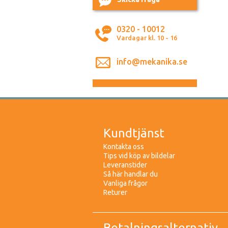
0320 - 10012
Vardagar kl. 10 - 16
info@mekanika.se
Kundtjänst
Kontakta oss
Tips vid köp av bildelar
Leveranstider
Så här handlar du
Vanliga frågor
Returer
Betalningsalternativ