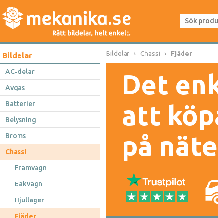
Bildelar
Chassi
Fjäder
Bildelar
AC-delar
Det enk
Avgas
Batterier
att köp
Belysning
på näte
Broms
Chassi
Framvagn
Bakvagn
Hjullager
Fjäder