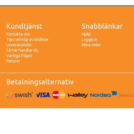
Kundtjänst
Snabblänkar
Kontakta oss
Hjälp
Tips vid köp av bildelar
Logga in
Leveranstider
Mina sidor
Så här handlar du
Vanliga frågor
Returer
Betalningsalternativ