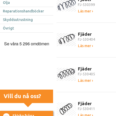
Olja
FJ-530399
Reparationshandböcker
Läs mer ›
Skyddsutrustning
Övrigt
Fjäder
FJ-530404
Läs mer ›
Fjäder
FJ-530405
Läs mer ›
Vill du nå oss?
Fjäder
FJ-530411
Läs mer ›
Skicka fråga