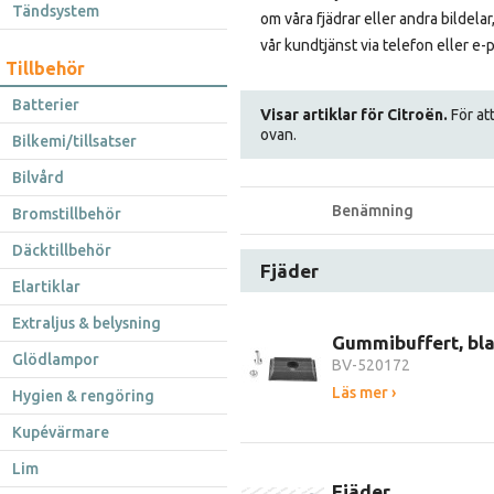
Tändsystem
om våra fjädrar eller andra bildelar
vår kundtjänst via telefon eller e-
Tillbehör
Batterier
Visar artiklar för Citroën.
För att
ovan.
Bilkemi/tillsatser
Bilvård
Benämning
Bromstillbehör
Däcktillbehör
Fjäder
Elartiklar
Extraljus & belysning
Gummibuffert, bl
Glödlampor
BV-520172
Läs mer ›
Hygien & rengöring
Kupévärmare
Lim
Fjäder