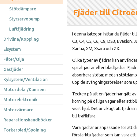
Stötdämpare
Fjäder till Citroë
Styrservopump
Luftfjädring
I denna kategori hittar du fjäder til
Drivlina/Koppling
C3, C4, C5, C6, C8, DS3, Evasion,
Xantia, XM, Xsara och ZX.
Elsystem
Filter/Olja
Olika typer av fjädrar kan användas
spiralfjädrar eller bladfjädrar. Fjäd
Gasfjäder
absorbera stötar, medan stötdämpa
Kylsystem/Ventilation
upp de svängningsrörelser som up
Motordelar/Kamrem
Tecken på att en fjäder har gått av
Motorelektronik
körning på dåliga vägar eller att bi
visst hjul. Det är viktigt att fjädr
Motorvärmare
till trafikfara.
Reparationshandböcker
Våra fjädrar är anpassade för att di
Torkarblad/Spolning
förstärkta fjädrar som kan vara ett