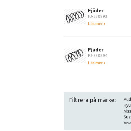
Fjäder
FJ-530893
Läs mer ›
Fjäder
FJ-530894
Läs mer ›
Filtrera på märke:
Aud
Hyu
Nis
Suz
Visa