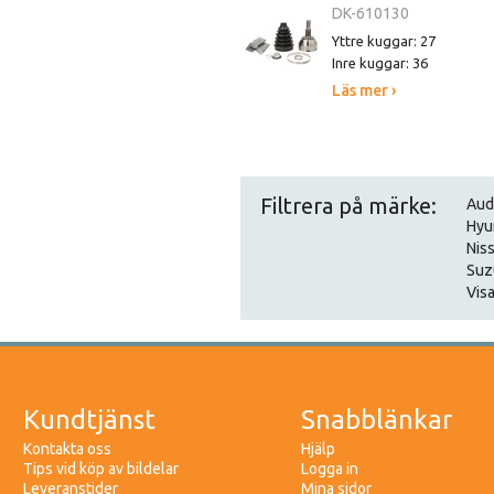
DK-610130
Yttre kuggar: 27
Inre kuggar: 36
Läs mer ›
Filtrera på märke:
Aud
Hyu
Nis
Suz
Visa
Kundtjänst
Snabblänkar
Kontakta oss
Hjälp
Tips vid köp av bildelar
Logga in
Leveranstider
Mina sidor