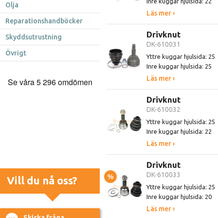
Inre kuggar hjulsida: 22
Olja
Läs mer ›
Reparationshandböcker
Drivknut
Skyddsutrustning
DK-610031
Övrigt
Yttre kuggar hjulsida: 25
Inre kuggar hjulsida: 25
Läs mer ›
Drivknut
DK-610032
Yttre kuggar hjulsida: 25
Inre kuggar hjulsida: 22
Läs mer ›
Drivknut
DK-610033
%
Vill du nå oss?
Yttre kuggar hjulsida: 25
Inre kuggar hjulsida: 20
Läs mer ›
Skicka fråga