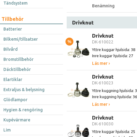
Tändsystem
Benämning
Tillbehör
Drivknut
Batterier
Drivknut
Bilkemi/tillsatser
%
DK-610022
Bilvård
Yttre kuggar hjulsida: 38
Inre kuggar hjulsida: 27
Bromstillbehör
Läs mer ›
Däcktillbehör
Drivknut
Elartiklar
DK-610023
Extraljus & belysning
Yttre kuggning hjulsida: 
Inre kuggning hjulsida: 36
Glödlampor
Läs mer ›
Hygien & rengöring
Drivknut
Kupévärmare
DK-610030
Lim
Yttre kuggar hjulsida: 25