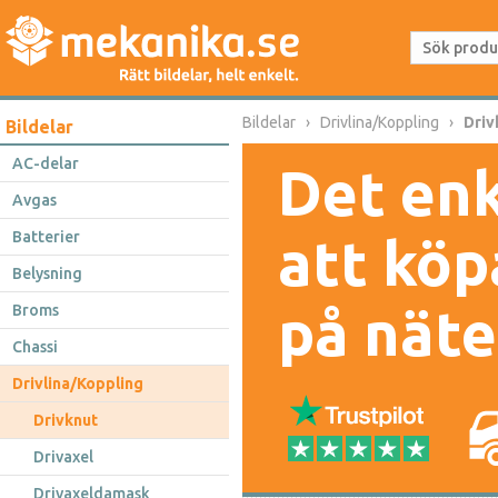
Bildelar
Drivlina/Koppling
Driv
Bildelar
AC-delar
Det enk
Avgas
Batterier
att köp
Belysning
på näte
Broms
Chassi
Drivlina/Koppling
Drivknut
Drivaxel
Drivaxeldamask