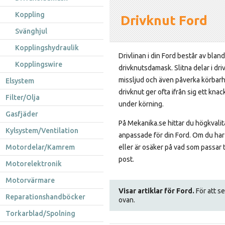
Koppling
Drivknut Ford
Svänghjul
Kopplingshydraulik
Drivlinan i din Ford består av blan
Kopplingswire
drivknutsdamask. Slitna delar i dri
missljud och även påverka körbarhe
Elsystem
drivknut ger ofta ifrån sig ett kn
Filter/Olja
under körning.
Gasfjäder
På Mekanika.se hittar du högkvalit
Kylsystem/Ventilation
anpassade för din Ford. Om du har 
Motordelar/Kamrem
eller är osäker på vad som passar ti
post.
Motorelektronik
Motorvärmare
Visar artiklar för Ford.
För att se
Reparationshandböcker
ovan.
Torkarblad/Spolning