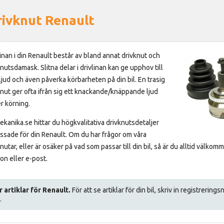
rivknut Renault
linan i din Renault består av bland annat drivknut och
nutsdamask. Slitna delar i drivlinan kan ge upphov till
ljud och även påverka körbarheten på din bil. En trasig
knut ger ofta ifrån sig ett knackande/knäppande ljud
r körning.
ekanika.se hittar du högkvalitativa drivknutsdetaljer
ssade för din Renault. Om du har frågor om våra
nutar, eller är osäker på vad som passar till din bil, så är du alltid välkom
on eller e-post.
r artiklar för Renault.
För att se artiklar för din bil, skriv in registrerin
.