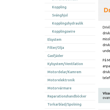
Koppling
D
Svänghjul
Kopplingshydraulik
Driv
Kopplingswire
drivk
miss
Elsystem
driv
Filter/Olja
unde
Gasfjäder
På M
Kylsystem/Ventilation
anpa
Motordelar/Kamrem
drivk
telef
Motorelektronik
Motorvärmare
Visa
Reparationshandböcker
ovan
Torkarblad/Spolning