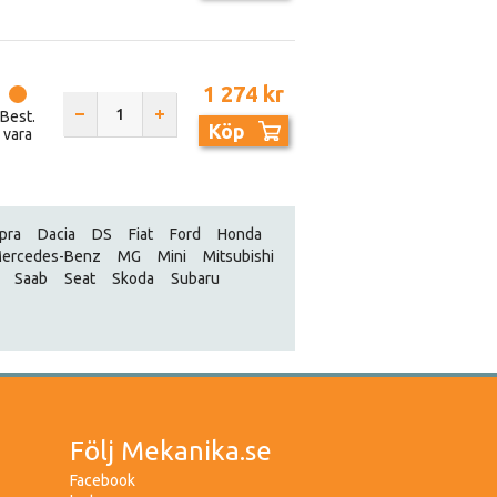
1 274 kr
Best.
Köp
vara
pra
Dacia
DS
Fiat
Ford
Honda
ercedes-Benz
MG
Mini
Mitsubishi
Saab
Seat
Skoda
Subaru
Följ Mekanika.se
Facebook