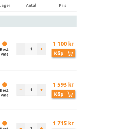
Lager
Antal
Pris
1 100 kr
Best.
Köp
vara
1 593 kr
Best.
Köp
vara
1 715 kr