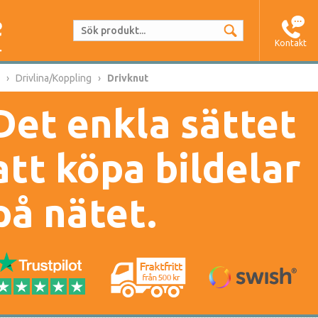
Kontakt
Drivlina/Koppling
Drivknut
Det enkla sättet
att köpa bildelar
på nätet.