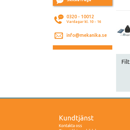
0320 - 10012
Vardagar kl. 10 - 16
info@mekanika.se
Fil
Kundtjänst
Kontakta oss