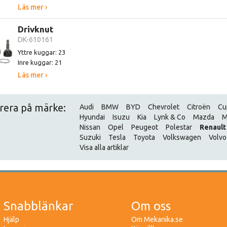
Läs mer ›
Drivknut
DK-610161
Yttre kuggar: 23
Inre kuggar: 21
Läs mer ›
trera på märke:
Audi
BMW
BYD
Chevrolet
Citroën
Cu
Hyundai
Isuzu
Kia
Lynk & Co
Mazda
M
Nissan
Opel
Peugeot
Polestar
Renault
Suzuki
Tesla
Toyota
Volkswagen
Volvo
Visa alla artiklar
Snabblänkar
Om oss
Hjälp
Om Mekanika.se