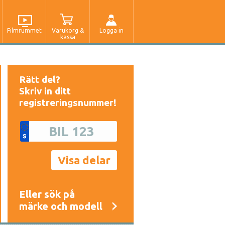
Filmrummet
Varukorg &
Logga in
kassa
Rätt del?
Skriv in ditt
registreringsnummer!
Eller sök på
märke och modell