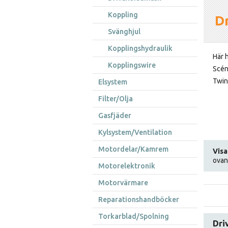
Koppling
Dr
Svänghjul
Kopplingshydraulik
Här h
Kopplingswire
Scén
Twin
Elsystem
Filter/Olja
Gasfjäder
Kylsystem/Ventilation
Motordelar/Kamrem
Visa
ovan
Motorelektronik
Motorvärmare
Reparationshandböcker
Torkarblad/Spolning
Dri