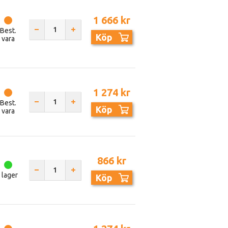
1 666 kr
Best.
Köp
vara
1 274 kr
Best.
Köp
vara
866 kr
I lager
Köp