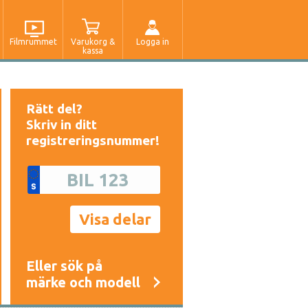
Filmrummet
Varukorg &
Logga in
kassa
Rätt del?
Skriv in ditt
registreringsnummer!
Eller sök på
märke och modell