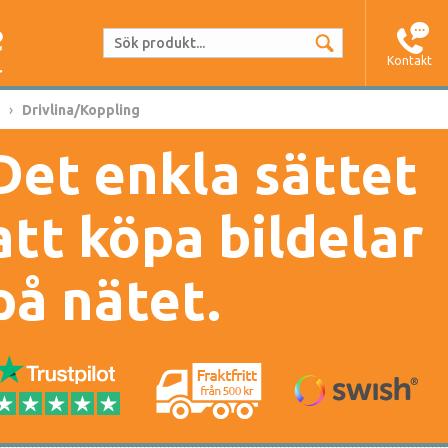
Kontakt
Drivlina/Koppling
Det enkla sättet
att köpa bildelar
på nätet.