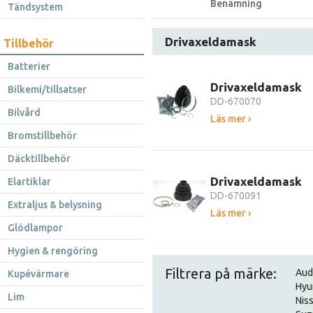
Benämning
Tändsystem
Drivaxeldamask
Tillbehör
Batterier
Drivaxeldamask
Bilkemi/tillsatser
DD-670070
Bilvård
Läs mer ›
Bromstillbehör
Däcktillbehör
Drivaxeldamask
Elartiklar
DD-670091
Extraljus & belysning
Läs mer ›
Glödlampor
Hygien & rengöring
Filtrera på märke:
Aud
Kupévärmare
Hyu
Lim
Nis