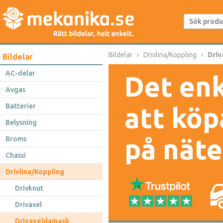
Bildelar
Drivlina/Koppling
Dri
Bildelar
AC-delar
Det enk
Avgas
Batterier
att köp
Belysning
på näte
Broms
Chassi
Drivlina/Koppling
Drivknut
Drivaxel
Drivaxeldamask