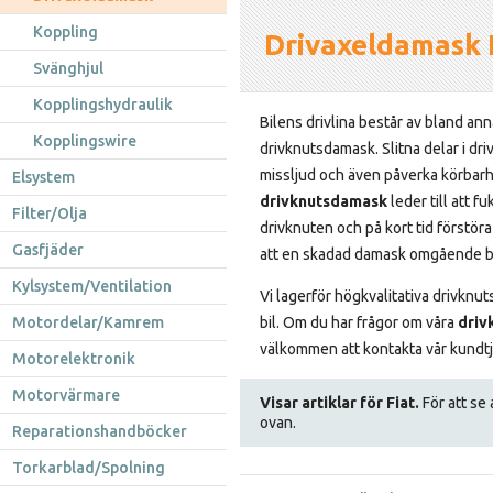
Koppling
Drivaxeldamask 
Svänghjul
Kopplingshydraulik
Bilens drivlina består av bland an
Kopplingswire
drivknutsdamask. Slitna delar i dri
missljud och även påverka körbarhe
Elsystem
drivknutsdamask
leder till att fu
Filter/Olja
drivknuten och på kort tid förstöra 
Gasfjäder
att en skadad damask omgående by
Kylsystem/Ventilation
Vi lagerför högkvalitativa drivknut
Motordelar/Kamrem
bil. Om du har frågor om våra
driv
välkommen att kontakta vår kundtjä
Motorelektronik
Motorvärmare
Visar artiklar för Fiat.
För att se 
ovan.
Reparationshandböcker
Torkarblad/Spolning