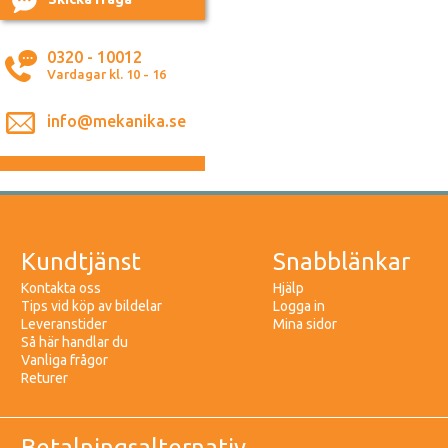
0320 - 10012
Vardagar kl. 10 - 16
info@mekanika.se
Kundtjänst
Snabblänkar
Kontakta oss
Hjälp
Tips vid köp av bildelar
Logga in
Leveranstider
Mina sidor
Så här handlar du
Vanliga frågor
Returer
Betalningsalternativ