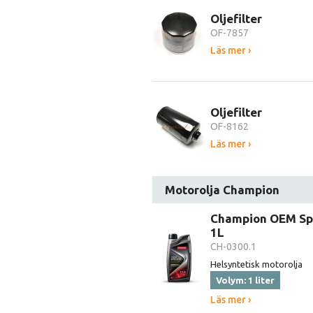
Oljefilter
OF-7857
Läs mer ›
Oljefilter
OF-8162
Läs mer ›
Motorolja Champion
Champion OEM Sp
1L
CH-0300.1
Helsyntetisk motorolja
Volym: 1 liter
Läs mer ›