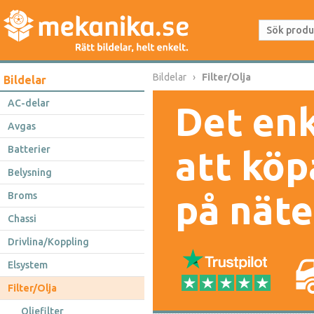
Bildelar
Filter/Olja
Bildelar
AC-delar
Det enk
Avgas
Batterier
att köp
Belysning
på näte
Broms
Chassi
Drivlina/Koppling
Elsystem
Filter/Olja
Oljefilter