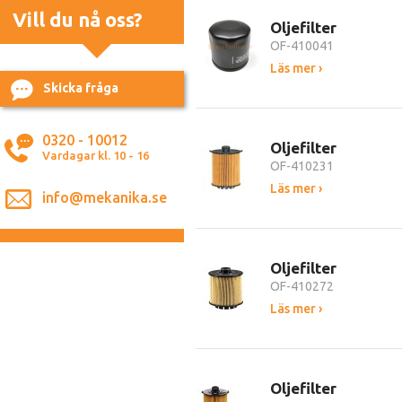
Vill du nå oss?
Oljefilter
OF-410041
Läs mer ›
Skicka fråga
0320 - 10012
Oljefilter
Vardagar kl. 10 - 16
OF-410231
Läs mer ›
info@mekanika.se
Oljefilter
OF-410272
Läs mer ›
Oljefilter