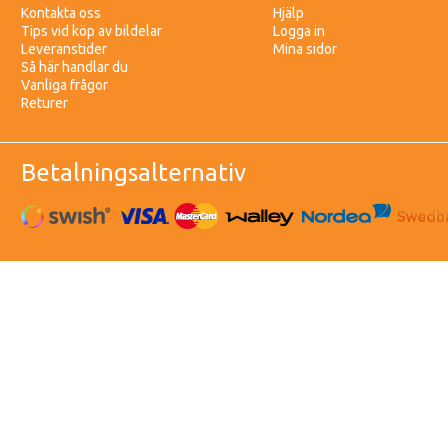
Kontakta oss
Hjälp
Tips vid köp av bildelar
Logga in
Leveranstider
Mina sidor
Så här handlar du
Vanliga frågor
Returer
Betalningsalternativ