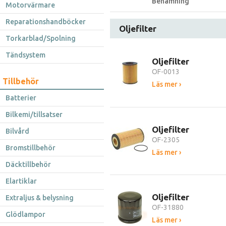
Benämning
Motorvärmare
Reparationshandböcker
Oljefilter
Torkarblad/Spolning
Tändsystem
Oljefilter
OF-0013
Tillbehör
Läs mer ›
Batterier
Bilkemi/tillsatser
Oljefilter
Bilvård
OF-2305
Bromstillbehör
Läs mer ›
Däcktillbehör
Elartiklar
Oljefilter
Extraljus & belysning
OF-31880
Glödlampor
Läs mer ›