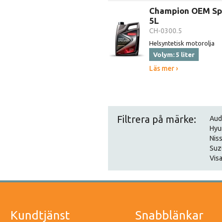
Champion OEM Sp
5L
CH-0300.5
Helsyntetisk motorolja
Volym: 5 liter
Läs mer ›
Filtrera på märke:
Aud
Hyu
Nis
Suz
Visa
Kundtjänst
Snabblänkar