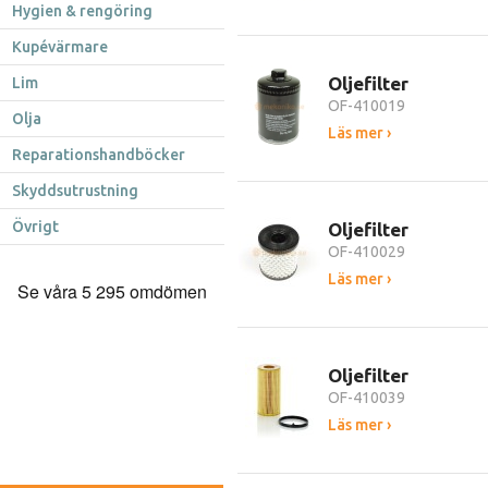
Hygien & rengöring
Kupévärmare
Oljefilter
Lim
OF-410019
Olja
Läs mer ›
Reparationshandböcker
Skyddsutrustning
Övrigt
Oljefilter
OF-410029
Läs mer ›
Oljefilter
OF-410039
Läs mer ›