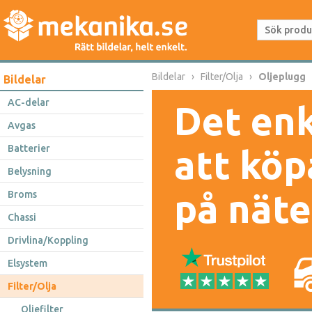
Bildelar
Filter/Olja
Oljeplugg
Bildelar
AC-delar
Det enk
Avgas
Batterier
att köp
Belysning
på näte
Broms
Chassi
Drivlina/Koppling
Elsystem
Filter/Olja
Oljefilter