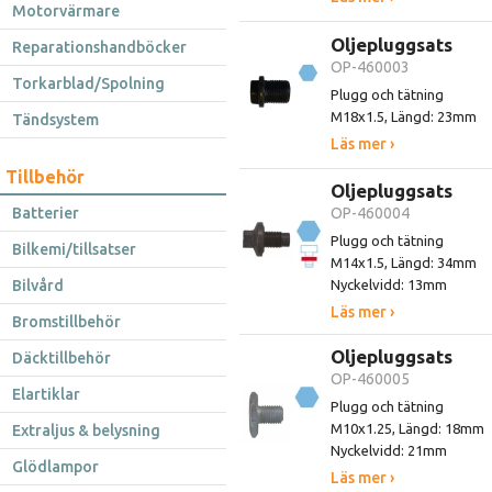
Motorvärmare
Oljepluggsats
Reparationshandböcker
OP-460003
Torkarblad/Spolning
Plugg och tätning
M18x1.5, Längd: 23mm
Tändsystem
Läs mer ›
Tillbehör
Oljepluggsats
Batterier
OP-460004
Plugg och tätning
Bilkemi/tillsatser
M14x1.5, Längd: 34mm
Bilvård
Nyckelvidd: 13mm
Läs mer ›
Bromstillbehör
Oljepluggsats
Däcktillbehör
OP-460005
Elartiklar
Plugg och tätning
M10x1.25, Längd: 18mm
Extraljus & belysning
Nyckelvidd: 21mm
Glödlampor
Läs mer ›