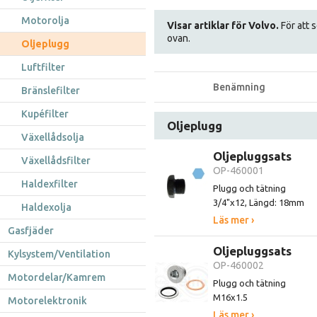
Motorolja
Visar artiklar för Volvo.
För att s
ovan.
Oljeplugg
Luftfilter
Benämning
Bränslefilter
Kupéfilter
Oljeplugg
Växellådsolja
Oljepluggsats
Växellådsfilter
OP-460001
Haldexfilter
Plugg och tätning
3/4"x12, Längd: 18mm
Haldexolja
Läs mer ›
Gasfjäder
Oljepluggsats
Kylsystem/Ventilation
OP-460002
Motordelar/Kamrem
Plugg och tätning
M16x1.5
Motorelektronik
Läs mer ›