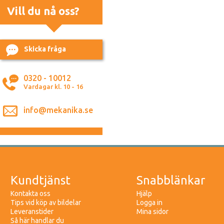
Vill du nå oss?
Skicka fråga
0320 - 10012
Vardagar kl. 10 - 16
info@mekanika.se
Kundtjänst
Snabblänkar
Kontakta oss
Hjälp
Tips vid köp av bildelar
Logga in
Leveranstider
Mina sidor
Så här handlar du