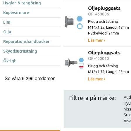
Hygien & rengöring
Oljepluggsats
Kupévärmare
OP-460006
Plugg och tätning
Lim
M14x1.25, Längd: 17mm
Olja
Nyckelvidd: 21mm
Läs mer ›
Reparationshandböcker
Skyddsutrustning
Oljepluggsats
OP-460010
Övrigt
Plugg och tätning
M12x1.75, Längd: 25mm
Läs mer ›
Filtrera på märke:
Aud
Hyu
Nis
Suz
Visa