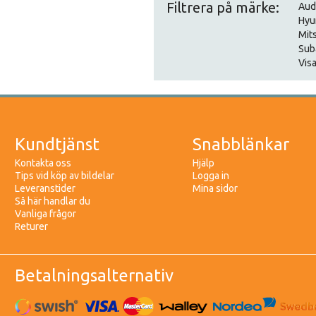
Filtrera på märke:
Aud
Hyu
Mit
Sub
Visa
Kundtjänst
Snabblänkar
Kontakta oss
Hjälp
Tips vid köp av bildelar
Logga in
Leveranstider
Mina sidor
Så här handlar du
Vanliga frågor
Returer
Betalningsalternativ