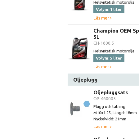
Helsyntetisk motorolja
Volym: 1 liter
Läs mer ›
Champion OEM Spe
5L
CH-1600.5
Helsyntetisk motorolja
Volym: 5 liter
Läs mer ›
Oljeplugg
Oljepluggsats
OP-460005
Plugg och tätning
M10x1.25, Längd: 18mm
Nyckelvidd: 21mm
Läs mer ›