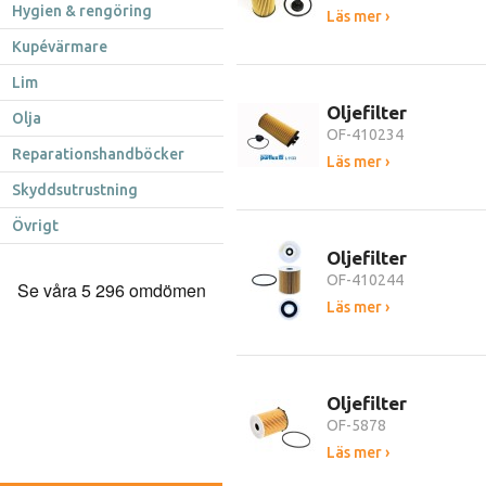
Hygien & rengöring
Läs mer ›
Kupévärmare
Lim
Oljefilter
Olja
OF-410234
Reparationshandböcker
Läs mer ›
Skyddsutrustning
Övrigt
Oljefilter
OF-410244
Läs mer ›
Oljefilter
OF-5878
Läs mer ›