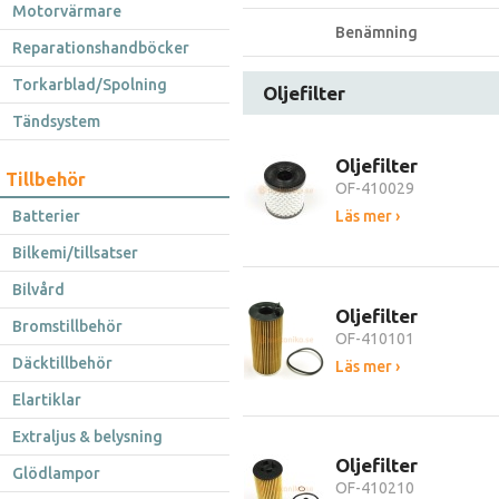
Motorvärmare
Benämning
Reparationshandböcker
Torkarblad/Spolning
Oljefilter
Tändsystem
Oljefilter
Tillbehör
OF-410029
Batterier
Läs mer ›
Bilkemi/tillsatser
Bilvård
Oljefilter
Bromstillbehör
OF-410101
Däcktillbehör
Läs mer ›
Elartiklar
Extraljus & belysning
Oljefilter
Glödlampor
OF-410210