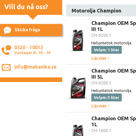
Vill du nå oss?
Motorolja Champion
Champion OEM Spe
III 1L
Skicka fråga
CH-0200.1
Helsyntetisk motorolja
0320 - 10012
Volym: 1 liter
Vardagar kl. 10 - 16
Läs mer ›
info@mekanika.se
Champion OEM Spe
III 5L
CH-0200.5
Helsyntetisk motorolja
Volym: 5 liter
Läs mer ›
Champion OEM Spe
1L
CH-1600.1