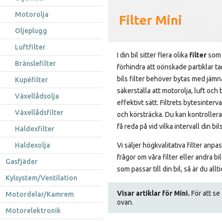
Motorolja
Filter Mini
Oljeplugg
Luftfilter
I din bil sitter flera olika
filter
som a
Bränslefilter
förhindra att oönskade partiklar tar
bils filter behöver bytas med jämn
Kupéfilter
säkerställa att motorolja, luft och
Växellådsolja
effektivt sätt. Filtrets bytesinterv
Växellådsfilter
och körsträcka. Du kan kontrollera 
få reda på vid vilka intervall din bi
Haldexfilter
Haldexolja
Vi säljer högkvalitativa filter anpa
frågor om våra filter eller andra bi
Gasfjäder
som passar till din bil, så är du al
Kylsystem/Ventilation
Visar artiklar för Mini.
För att se 
Motordelar/Kamrem
ovan.
Motorelektronik