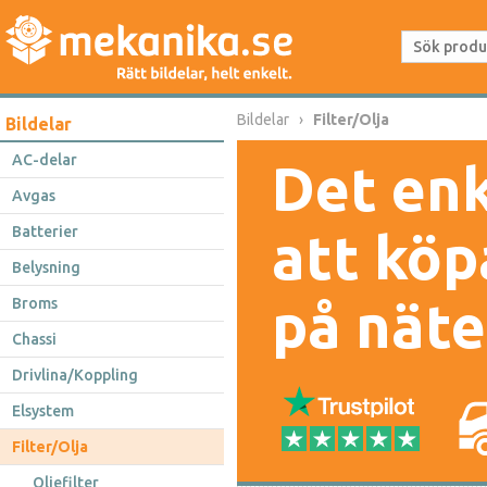
Bildelar
Filter/Olja
Bildelar
AC-delar
Det enk
Avgas
Batterier
att köp
Belysning
på näte
Broms
Chassi
Drivlina/Koppling
Elsystem
Filter/Olja
Oljefilter