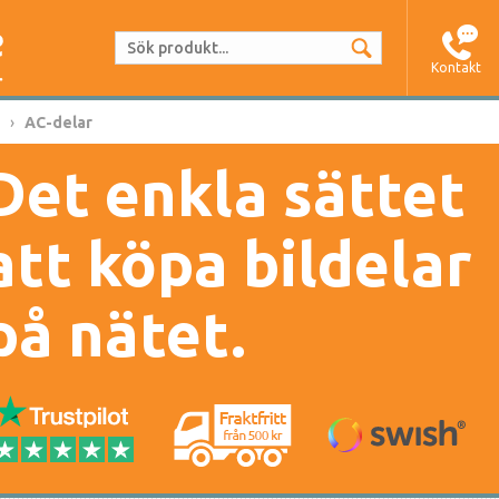
Kontakt
AC-delar
Det enkla sättet
att köpa bildelar
på nätet.