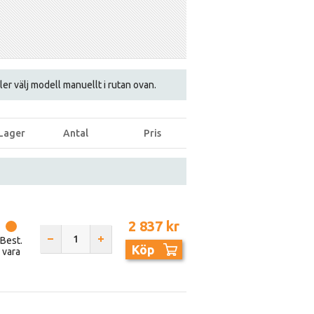
eller välj modell manuellt i rutan ovan.
Lager
Antal
Pris
2 837 kr
Best.
Köp
vara