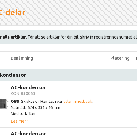
C-delar
 alla artiklar.
För att se artiklar för din bil, skriv in registreringsnumret 
Benämning
Placering
kondensor
AC-kondensor
KON-830063
OBS:
Skickas ej. Hämtas i vår
utlämningsbutik
.
Nätmått: 674 x 334 x 16 mm
Med torkfilter
Läs mer ›
AC-kondensor