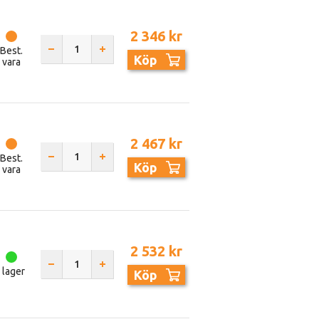
2 346 kr
Best.
Köp
vara
2 467 kr
Best.
Köp
vara
2 532 kr
I lager
Köp