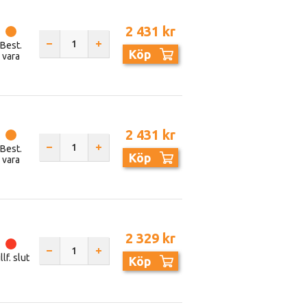
2 431 kr
Best.
Köp
vara
2 431 kr
Best.
Köp
vara
2 329 kr
llf. slut
Köp