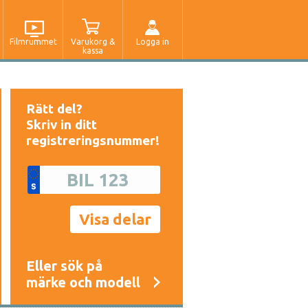
Filmrummet
Varukorg &
Logga in
kassa
Rätt del?
Skriv in ditt
registreringsnummer!
Eller sök på
märke och modell