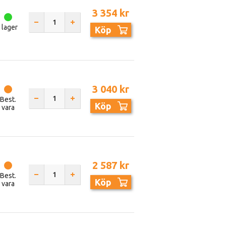
3 354 kr
I lager
Köp
3 040 kr
Best.
Köp
vara
2 587 kr
Best.
Köp
vara