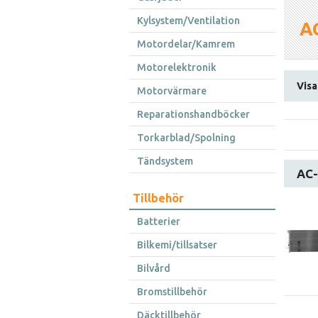
Kylsystem/Ventilation
A
Motordelar/Kamrem
Motorelektronik
Visar
Motorvärmare
Reparationshandböcker
Torkarblad/Spolning
Tändsystem
AC-
Tillbehör
Batterier
Bilkemi/tillsatser
Bilvård
Bromstillbehör
Däcktillbehör