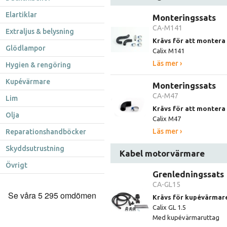
Elartiklar
Monteringssats
CA-M141
Extraljus & belysning
Krävs för att monter
Glödlampor
Calix M141
Läs mer ›
Hygien & rengöring
Kupévärmare
Monteringssats
CA-M47
Lim
Krävs för att monter
Olja
Calix M47
Läs mer ›
Reparationshandböcker
Skyddsutrustning
Kabel motorvärmare
Övrigt
Grenledningssats
CA-GL15
Krävs för kupévärmare
Calix GL 1.5
Med kupévärmaruttag