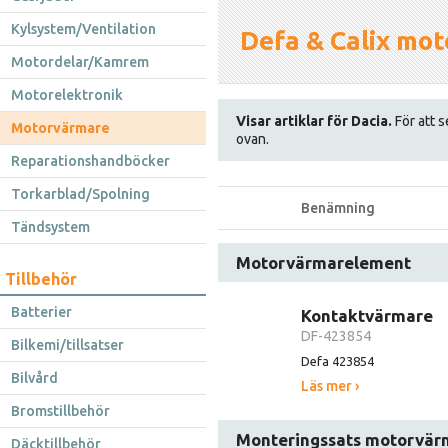
Kylsystem/Ventilation
Defa & Calix mot
Motordelar/Kamrem
Motorelektronik
Visar artiklar för Dacia.
För att s
Motorvärmare
ovan.
Reparationshandböcker
Torkarblad/Spolning
Benämning
Tändsystem
Motorvärmarelement
Tillbehör
Batterier
Kontaktvärmare
DF-423854
Bilkemi/tillsatser
Defa 423854
Bilvård
Läs mer ›
Bromstillbehör
Monteringssats motorvär
Däcktillbehör