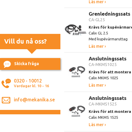
Läs mer ›
Grenledningssats
CA-GL25
Krävs för kupévärmare
Calix GL 2.5
Med kupévärmaruttag
Vill du nå oss?
Läs mer ›
Anslutningssats
Skicka fråga
CA-MKMS1025
Krävs för att monter
Calix MKMS 1025
0320 - 10012
Läs mer ›
Vardagar kl. 10 - 16
Anslutningssats
info@mekanika.se
CA-MKMS1525
Krävs för att monter
Calix MKMS 1525
Läs mer ›