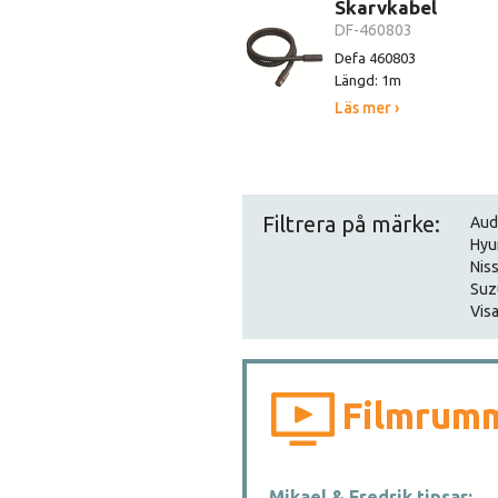
Skarvkabel
DF-460803
Defa 460803
Längd: 1m
Läs mer ›
Filtrera på märke:
Aud
Hyu
Nis
Suz
Visa
Filmrum
Mikael & Fredrik tipsar: