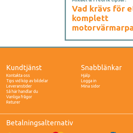
Vad krävs för e
komplett
motorvärmarpa
Kundtjänst
Snabblänkar
Kontakta oss
Hjälp
Tips vid köp av bildelar
Logga in
Leveranstider
Mina sidor
Så här handlar du
Vanliga frågor
Returer
Betalningsalternativ