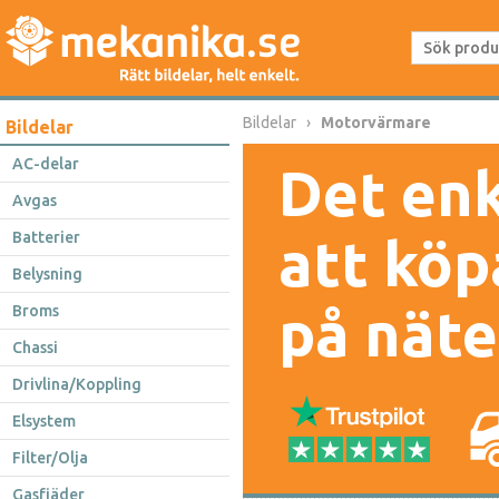
Bildelar
Motorvärmare
Bildelar
AC-delar
Det enk
Avgas
Batterier
att köp
Belysning
på näte
Broms
Chassi
Drivlina/Koppling
Elsystem
Filter/Olja
Gasfjäder