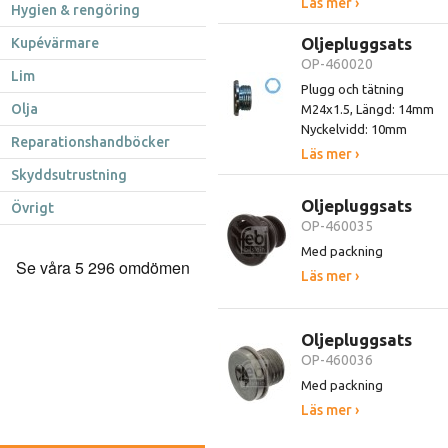
Läs mer ›
Hygien & rengöring
Oljepluggsats
Kupévärmare
OP-460020
Lim
Plugg och tätning
Olja
M24x1.5, Längd: 14mm
Nyckelvidd: 10mm
Reparationshandböcker
Läs mer ›
Skyddsutrustning
Oljepluggsats
Övrigt
OP-460035
Med packning
Läs mer ›
Oljepluggsats
OP-460036
Med packning
Läs mer ›