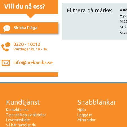
Vill du nå oss?
Filtrera på märke:
Aud
Hyu
Nis
Suz
Skicka fråga
Visa
0320 - 10012
Vardagar kl. 10 - 16
info@mekanika.se
Kundtjänst
Snabblänkar
Kontakta oss
Hjälp
Tips vid köp av bildelar
Logga in
Leveranstider
Mina sidor
Så här handlar du