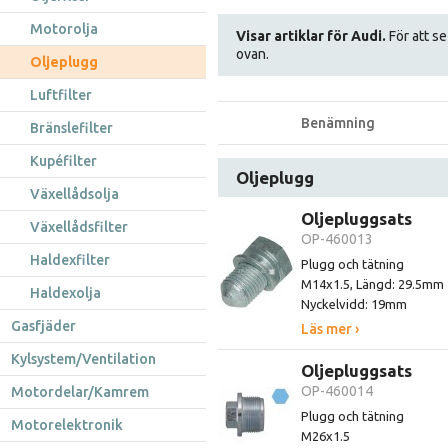
Motorolja
Visar artiklar för Audi.
För att se
ovan.
Oljeplugg
Luftfilter
Benämning
Bränslefilter
Kupéfilter
Oljeplugg
Växellådsolja
Oljepluggsats
Växellådsfilter
OP-460013
Haldexfilter
Plugg och tätning
M14x1.5, Längd: 29.5mm
Haldexolja
Nyckelvidd: 19mm
Gasfjäder
Läs mer ›
Kylsystem/Ventilation
Oljepluggsats
OP-460014
Motordelar/Kamrem
Plugg och tätning
Motorelektronik
M26x1.5