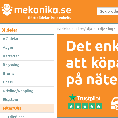
Bildelar
Filter/Olja
Oljeplugg
Bildelar
AC-delar
Det enk
Avgas
Batterier
att köp
Belysning
på näte
Broms
Chassi
Drivlina/Koppling
Elsystem
Filter/Olja
Oljefilter