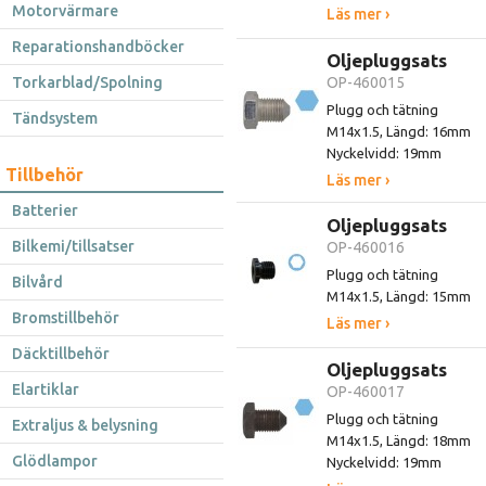
Motorvärmare
Läs mer ›
Reparationshandböcker
Oljepluggsats
Torkarblad/Spolning
OP-460015
Plugg och tätning
Tändsystem
M14x1.5, Längd: 16mm
Nyckelvidd: 19mm
Tillbehör
Läs mer ›
Batterier
Oljepluggsats
Bilkemi/tillsatser
OP-460016
Plugg och tätning
Bilvård
M14x1.5, Längd: 15mm
Bromstillbehör
Läs mer ›
Däcktillbehör
Oljepluggsats
Elartiklar
OP-460017
Plugg och tätning
Extraljus & belysning
M14x1.5, Längd: 18mm
Glödlampor
Nyckelvidd: 19mm