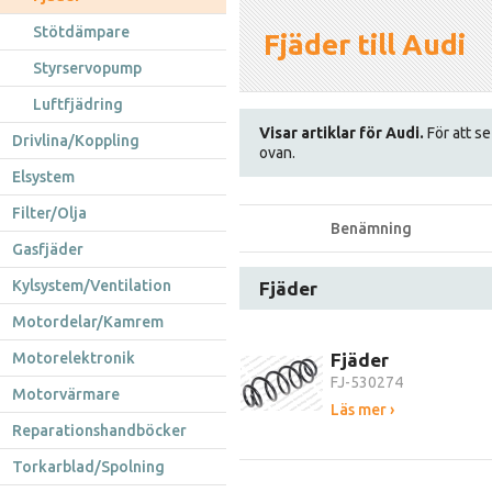
Stötdämpare
Fjäder till Audi
Styrservopump
Luftfjädring
Visar artiklar för Audi.
För att se
Drivlina/Koppling
ovan.
Elsystem
Filter/Olja
Benämning
Gasfjäder
Kylsystem/Ventilation
Fjäder
Motordelar/Kamrem
Motorelektronik
Fjäder
FJ-530274
Motorvärmare
Läs mer ›
Reparationshandböcker
Torkarblad/Spolning