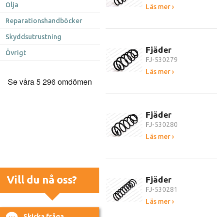
Olja
Läs mer ›
Reparationshandböcker
Skyddsutrustning
Fjäder
Övrigt
FJ-530279
Läs mer ›
Fjäder
FJ-530280
Läs mer ›
Vill du nå oss?
Fjäder
FJ-530281
Läs mer ›
Skicka fråga