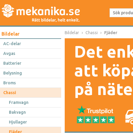
Bildelar
Chassi
Fjäder
Bildelar
AC-delar
Det enk
Avgas
Batterier
att köp
Belysning
på näte
Broms
Chassi
Framvagn
Bakvagn
Hjullager
Fjäder