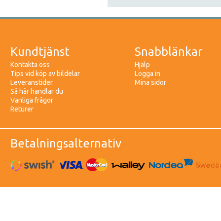
Kundtjänst
Snabblänkar
Kontakta oss
Hjälp
Tips vid köp av bildelar
Logga in
Leveranstider
Mina sidor
Så här handlar du
Vanliga frågor
Returer
Betalningsalternativ