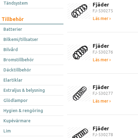
Tändsystem
Fjäder
FJ-530275
Läs mer ›
Tillbehör
Batterier
Bilkemi/tillsatser
Fjäder
Bilvård
FJ-530276
Bromstillbehör
Läs mer ›
Däcktillbehör
Elartiklar
Fjäder
Extraljus & belysning
FJ-530277
Glödlampor
Läs mer ›
Hygien & rengöring
Kupévärmare
Fjäder
Lim
FJ-530278