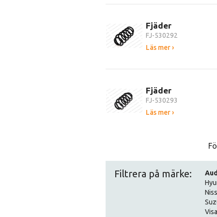
Fjäder
FJ-530292
Läs mer ›
Fjäder
FJ-530293
Läs mer ›
Fö
Filtrera på märke:
Aud
Hyu
Nis
Suz
Visa