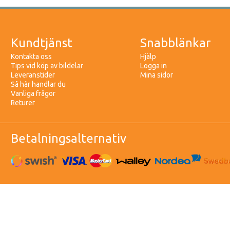
Kundtjänst
Snabblänkar
Kontakta oss
Hjälp
Tips vid köp av bildelar
Logga in
Leveranstider
Mina sidor
Så här handlar du
Vanliga frågor
Returer
Betalningsalternativ