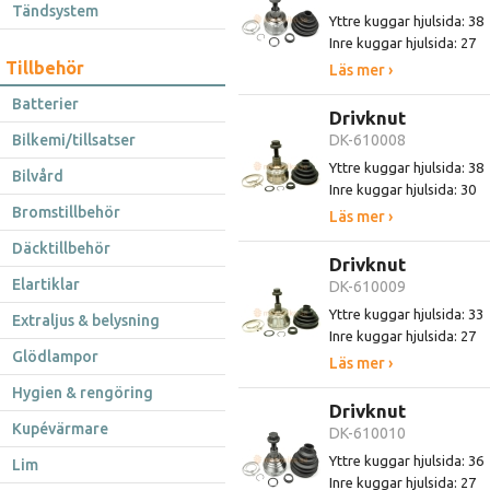
Tändsystem
Yttre kuggar hjulsida: 38
Inre kuggar hjulsida: 27
Tillbehör
Läs mer ›
Batterier
Drivknut
Bilkemi/tillsatser
DK-610008
Yttre kuggar hjulsida: 38
Bilvård
Inre kuggar hjulsida: 30
Bromstillbehör
Läs mer ›
Däcktillbehör
Drivknut
Elartiklar
DK-610009
Yttre kuggar hjulsida: 33
Extraljus & belysning
Inre kuggar hjulsida: 27
Glödlampor
Läs mer ›
Hygien & rengöring
Drivknut
Kupévärmare
DK-610010
Yttre kuggar hjulsida: 36
Lim
Inre kuggar hjulsida: 27