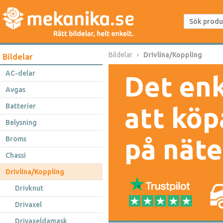
Bildelar
Drivlina/Koppling
Bildelar
AC-delar
Det enk
Avgas
Batterier
att köp
Belysning
på näte
Broms
Chassi
Drivlina/Koppling
Drivknut
Drivaxel
Drivaxeldamask