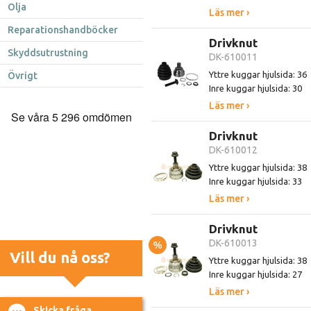
Olja
Läs mer ›
Reparationshandböcker
Drivknut
Skyddsutrustning
DK-610011
Yttre kuggar hjulsida: 36
Övrigt
Inre kuggar hjulsida: 30
Läs mer ›
Drivknut
DK-610012
Yttre kuggar hjulsida: 38
Inre kuggar hjulsida: 33
Läs mer ›
Drivknut
DK-610013
%
Vill du nå oss?
Yttre kuggar hjulsida: 38
Inre kuggar hjulsida: 27
Läs mer ›
Skicka fråga