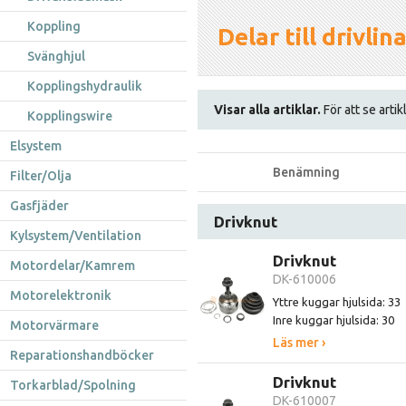
Koppling
Delar till drivli
Svänghjul
Kopplingshydraulik
Visar alla artiklar.
För att se artik
Kopplingswire
Elsystem
Benämning
Filter/Olja
Gasfjäder
Drivknut
Kylsystem/Ventilation
Drivknut
Motordelar/Kamrem
DK-610006
Motorelektronik
Yttre kuggar hjulsida: 33
Inre kuggar hjulsida: 30
Motorvärmare
Läs mer ›
Reparationshandböcker
Drivknut
Torkarblad/Spolning
DK-610007