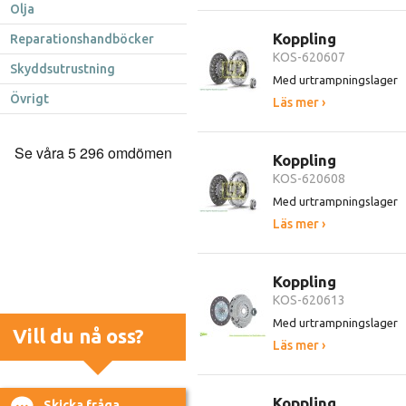
Olja
Koppling
Reparationshandböcker
KOS-620607
Skyddsutrustning
Med urtrampningslager
Övrigt
Läs mer ›
Koppling
KOS-620608
Med urtrampningslager
Läs mer ›
Koppling
KOS-620613
Med urtrampningslager
Vill du nå oss?
Läs mer ›
Koppling
Skicka fråga