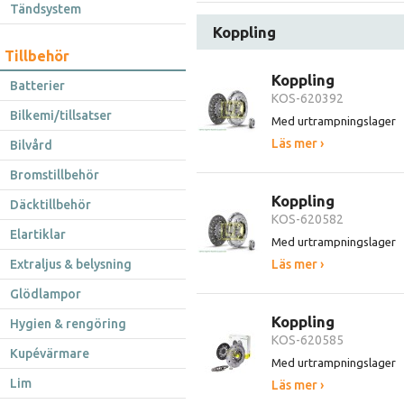
Tändsystem
Koppling
Tillbehör
Koppling
Batterier
KOS-620392
Bilkemi/tillsatser
Med urtrampningslager
Läs mer ›
Bilvård
Bromstillbehör
Koppling
Däcktillbehör
KOS-620582
Elartiklar
Med urtrampningslager
Extraljus & belysning
Läs mer ›
Glödlampor
Koppling
Hygien & rengöring
KOS-620585
Kupévärmare
Med urtrampningslager
Lim
Läs mer ›