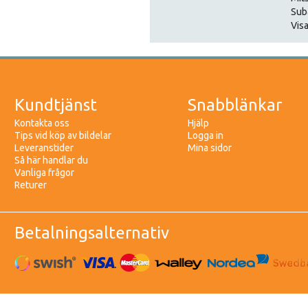
Sub
Visa
Kundtjänst
Snabblänkar
Kontakta oss
Hjälp
Tips vid köp av bildelar
Logga in
Leveranstider
Mina sidor
Så här handlar du
Vanliga frågor
Returer
Betalningsalternativ