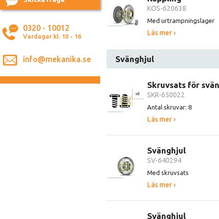
KOS-620638
Med urtrampningslager
0320 - 10012
Läs mer ›
Vardagar kl. 10 - 16
Svänghjul
info@mekanika.se
Skruvsats för svä
SKR-650022
Antal skruvar: 8
Läs mer ›
Svänghjul
SV-640294
Med skruvsats
Läs mer ›
Svänghjul