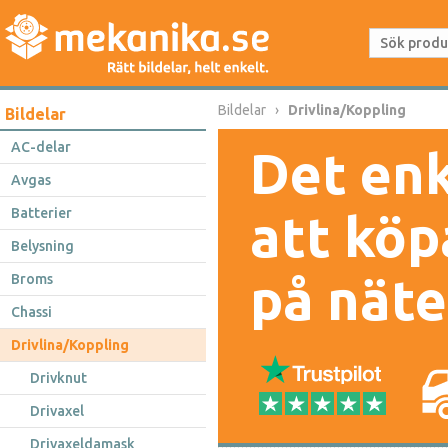
Bildelar
Drivlina/Koppling
Bildelar
AC-delar
Det enk
Avgas
Batterier
att köp
Belysning
på näte
Broms
Chassi
Drivlina/Koppling
Drivknut
Drivaxel
Drivaxeldamask