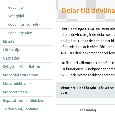
Koppling
Delar till drivli
Svänghjul
Kopplingshydraulik
I denna kategori hittar du reservdela
Kopplingswire
bilens drivlina ingår de delar som ö
drivhjulen. Dessa delar slits när b
Elsystem
både missljud och effektförluster 
Filter/Olja
Alla våra drivlinekomponenter leve
Gasfjäder
Du är alltid välkommen att ställa f
Kylsystem/Ventilation
vår kundtjänst. Kundtjänst är bem
Motordelar/Kamrem
17:00 och svarar snabbt på frågor 
Motorelektronik
Visar artiklar för Mini.
För att se 
Motorvärmare
ovan.
Reparationshandböcker
Torkarblad/Spolning
Benämning