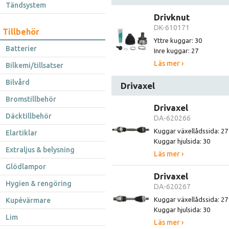
Tändsystem
Drivknut
DK-610171
Tillbehör
Yttre kuggar: 30
Batterier
Inre kuggar: 27
Läs mer ›
Bilkemi/tillsatser
Bilvård
Drivaxel
Bromstillbehör
Drivaxel
Däcktillbehör
DA-620266
Kuggar växellådssida: 27
Elartiklar
Kuggar hjulsida: 30
Extraljus & belysning
Läs mer ›
Glödlampor
Drivaxel
Hygien & rengöring
DA-620267
Kuggar växellådssida: 27
Kupévärmare
Kuggar hjulsida: 30
Lim
Läs mer ›