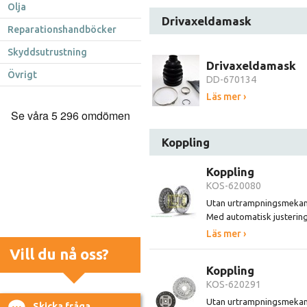
Olja
Drivaxeldamask
Reparationshandböcker
Skyddsutrustning
Drivaxeldamask
Övrigt
DD-670134
Läs mer ›
Koppling
Koppling
KOS-620080
Utan urtrampningsmeka
Med automatisk justerin
Läs mer ›
Vill du nå oss?
Koppling
KOS-620291
Utan urtrampningsmeka
Skicka fråga