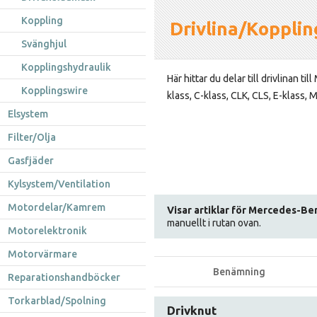
Koppling
Drivlina/Koppli
Svänghjul
Kopplingshydraulik
Här hittar du delar till drivlinan ti
Kopplingswire
klass, C-klass, CLK, CLS, E-klass, 
Elsystem
Filter/Olja
Gasfjäder
Kylsystem/Ventilation
Motordelar/Kamrem
Visar artiklar för Mercedes-Be
manuellt i rutan ovan.
Motorelektronik
Motorvärmare
Benämning
Reparationshandböcker
Torkarblad/Spolning
Drivknut