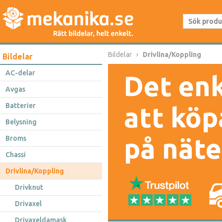
Bildelar
Drivlina/Koppling
Bildelar
AC-delar
Det enk
Avgas
Batterier
att köp
Belysning
på näte
Broms
Chassi
Drivlina/Koppling
Drivknut
Drivaxel
Drivaxeldamask