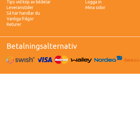
Tips vid köp av bildelar
Logga in
Leveranstider
Mina sidor
Så här handlar du
Vanliga frågor
Returer
Betalningsalternativ