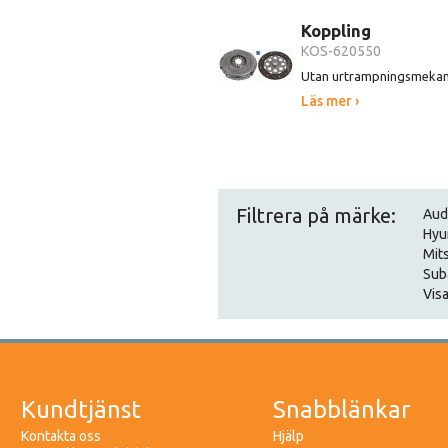
Koppling
KOS-620550
Utan urtrampningsmeka
Läs mer ›
Filtrera på märke:
Aud
Hyu
Mit
Sub
Visa
Kundtjänst
Snabblänkar
Kontakta oss
Hjälp