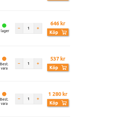
646 kr
I lager
Köp
537 kr
Best.
Köp
vara
1 280 kr
Best.
Köp
vara