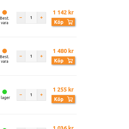
1 142 kr
Best.
Köp
vara
1 480 kr
Best.
Köp
vara
1 255 kr
I lager
Köp
1 036 kr