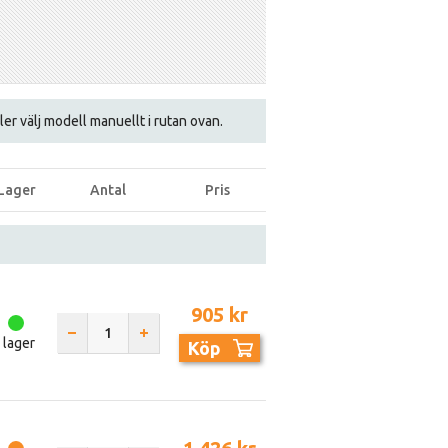
eller välj modell manuellt i rutan ovan.
Lager
Antal
Pris
905 kr
I lager
Köp