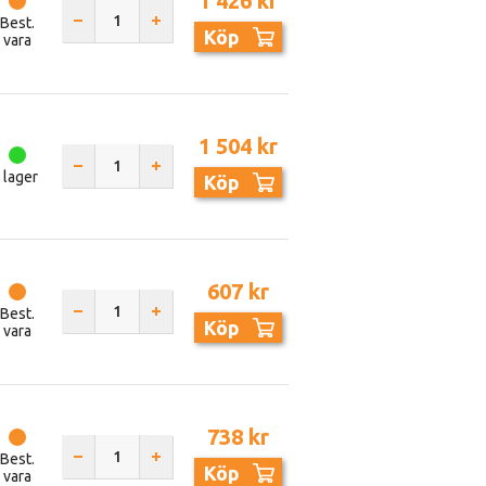
1 426 kr
Best.
Köp
vara
1 504 kr
I lager
Köp
607 kr
Best.
Köp
vara
738 kr
Best.
Köp
vara