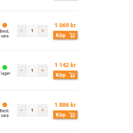
1 069 kr
Best.
Köp
vara
1 142 kr
I lager
Köp
1 886 kr
Best.
Köp
vara