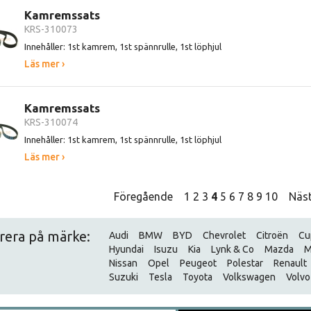
Kamremssats
KRS-310073
Innehåller: 1st kamrem, 1st spännrulle, 1st löphjul
Läs mer ›
Kamremssats
KRS-310074
Innehåller: 1st kamrem, 1st spännrulle, 1st löphjul
Läs mer ›
Föregående
1
2
3
4
5
6
7
8
9
10
Näs
trera på märke:
Audi
BMW
BYD
Chevrolet
Citroën
Cu
Hyundai
Isuzu
Kia
Lynk & Co
Mazda
M
Nissan
Opel
Peugeot
Polestar
Renault
Suzuki
Tesla
Toyota
Volkswagen
Volvo