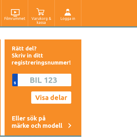
Filmrummet
Varukorg &
Logga in
kassa
Rätt del?
Skriv in ditt
registreringsnummer!
Eller sök på
märke och modell