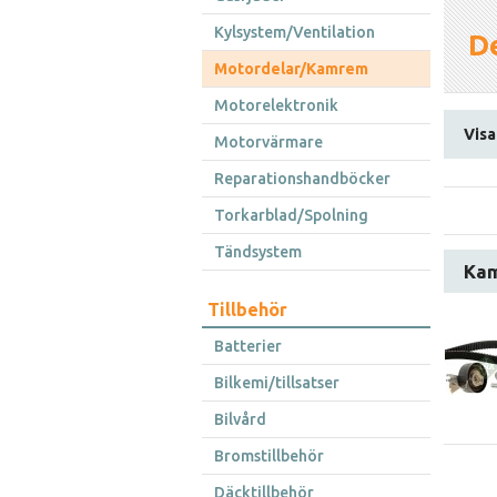
Kylsystem/Ventilation
De
Motordelar/Kamrem
Motorelektronik
Visar
Motorvärmare
Reparationshandböcker
Torkarblad/Spolning
Tändsystem
Kam
Tillbehör
Batterier
Bilkemi/tillsatser
Bilvård
Bromstillbehör
Däcktillbehör