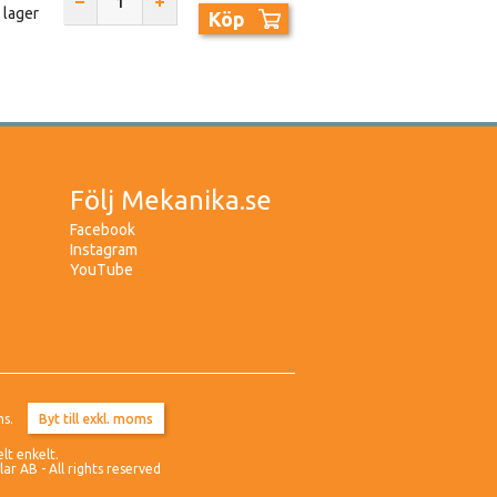
I lager
Köp
Följ Mekanika.se
Facebook
Instagram
YouTube
ms.
elt enkelt.
r AB - All rights reserved