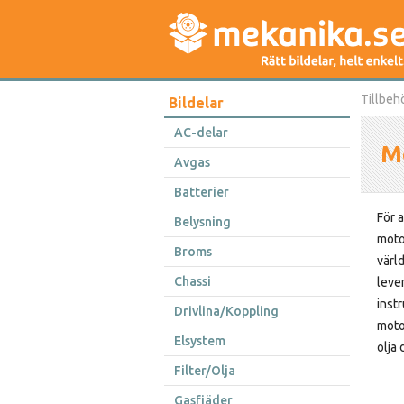
Tillbeh
Bildelar
AC-delar
Mo
Avgas
Batterier
För 
Belysning
motor
Broms
värl
Chassi
lever
instr
Drivlina/Koppling
moto
Elsystem
olja 
Filter/Olja
Gasfjäder