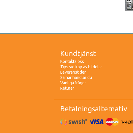
Kundtjänst
Kontakta oss
Tips vid köp av bildelar
Leveranstider
Så här handlar du
Vanliga frågor
Returer
Betalningsalternativ