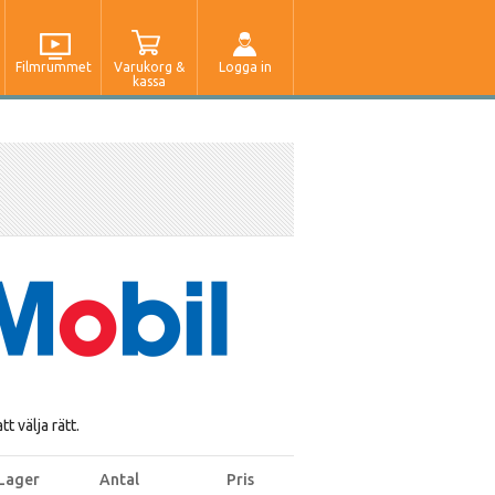
Filmrummet
Varukorg &
Logga in
kassa
t välja rätt.
Lager
Antal
Pris