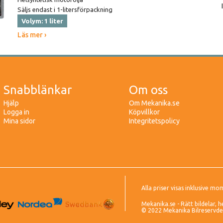
Säljs endast i 1-litersförpackning
Volym: 1 liter
Läs mer ›
Snabblänkar
Om oss
Hjälp
Om Mekanika.se
Logga in
Köpvillkor
Mina sidor
Integritetspolicy
Alla priser visas inklusive mo
Mekanika.se - Rätt bildelar, h
© 2022 Mekanika Bilreservdela