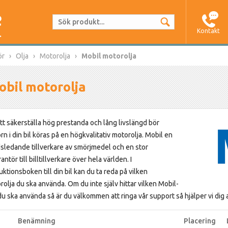
Kontakt
ör
Olja
Motorolja
Mobil motorolja
bil motorolja
att säkerställa hög prestanda och lång livslängd bör
n i din bil köras på en högkvalitativ motorolja. Mobil en
dsledande tillverkare av smörjmedel och en stor
antör till billtillverkare över hela världen. I
uktionsboken till din bil kan du ta reda på vilken
rolja du ska använda. Om du inte själv hittar vilken Mobil-
du ska använda så är du välkommen att ringa vår support så hjälper vi dig at
Benämning
Placering